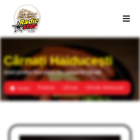
Cârnați Haiducești
Acest produs face parte din categoria Cârnați
Produse
Cârnați
Cârnați Haiducești
Acasa