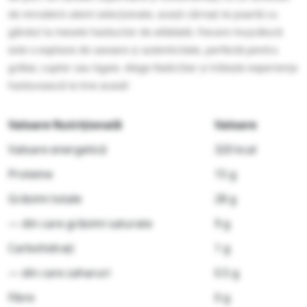
de mirodenii atent selecționate, acești cârnați te poartă cu
gândul la mesele haiducilor de altădată. Fiecare mușcătură
este o explozie de savoare și autenticitate, perfectă pentru
grătar, cuptor sau tigaie. Alege RadicStar și trăiește experiența
haiducească la tine acasă!
Valoare Nutrițională
Valoare
Valoare energetică
320 kcal
Proteine
15 g
Grăsimi totale
28 g
— din care grăsimi saturate
9 g
Carbohidrați
1 g
— din care zaharuri
0.5 g
Fibre
0 g