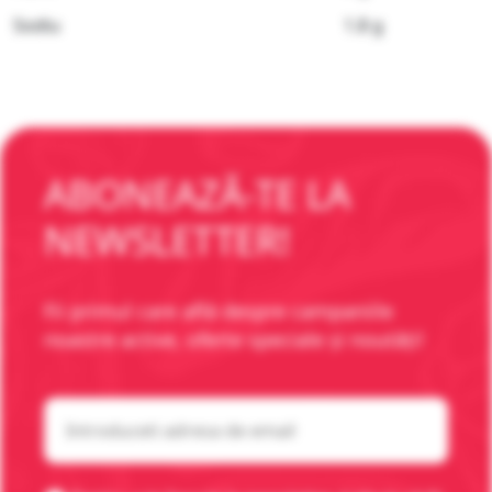
Sodiu
1.8 g
ABONEAZĂ-TE LA
NEWSLETTER!
Fii primul care află despre campaniile
noastre active, oferte speciale și noutăți!