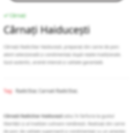
Cârnați
Cârnați Haiducești
Cârnații RadicStar Haiducești, preparați din carne de porc
atent selecționată și condimentați după rețete tradiționale.
Gust autentic, aromă intensă și calitate garantată.
Tag:
RadicStar,
Carnati RadicStar,
Cârnații RadicStar Haiducești
aduc în farfuria ta gustul
libertății și al tradiției culinare românești. Realizați din carne
de porc de calitate superioară și condimentați cu un amestec