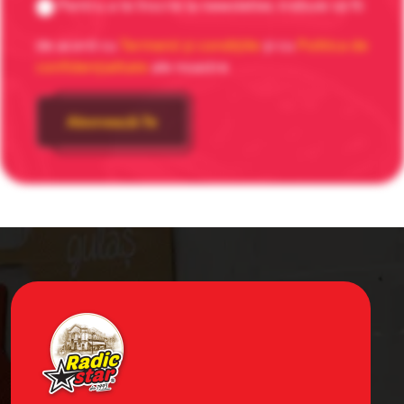
Pentru a te înscrie la newsletter, trebuie să fii
de acord cu
Termenii și condițiile
și cu
Politica de
confidențialitate
ale noastre
Abonează-Te