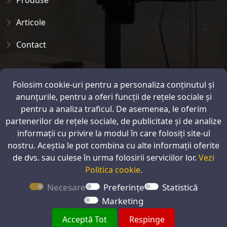
Produse
Articole
Contact
ANPC
Folosim cookie-uri pentru a personaliza conținutul și
anunțurile, pentru a oferi funcții de rețele sociale și
pentru a analiza traficul. De asemenea, le oferim
partenerilor de rețele sociale, de publicitate și de analize
informații cu privire la modul în care folosiți site-ul
nostru. Aceștia le pot combina cu alte informații oferite
de dvs. sau culese în urma folosirii serviciilor lor.
Vezi
Politica cookie
.
Necesare
Preferințe
Statistică
Marketing
Acceptă Tot
Respinge
© 1993 - 2026 RadicStar | Carmangerie si