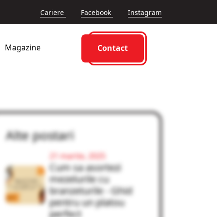
Cariere
Facebook
Instagram
Magazine
Contact
Alte postari
21 martie, 2025
Cum sa asortezi
mezelurile cu
branzeturile - Ghid
pentru un platou
perfect