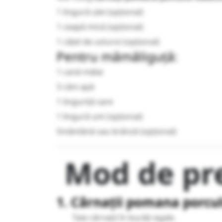
1 lingură ulei (opțional)
1 ceapă mică (opțional)
1 cățel de usturoi (opțional)
Pentru mămăliguță:
1 cană mălai
3 căni apă
1 linguriță sare
1 lingură unt (opțional)
Smântână sau brânză (opțional)
Mod de pr
1. Cârnații pomana porcu
Taie cârnații în bucăți egale.