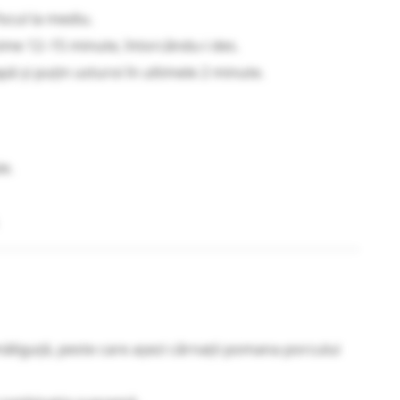
focul la mediu.
ime 12–15 minute, întorcându-i des.
ă și puțin usturoi în ultimele 2 minute.
e.
ăliguță, peste care așezi cârnații pomana porcului