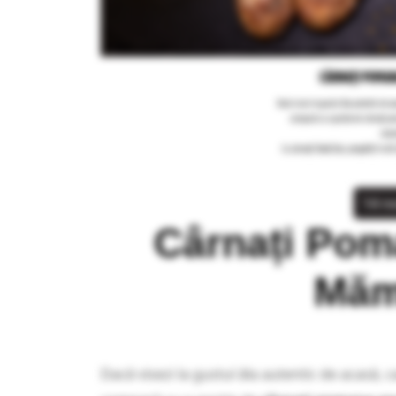
14 n
Cârnați Pom
Măm
Dacă visezi la gustul ăla autentic de acasă, 