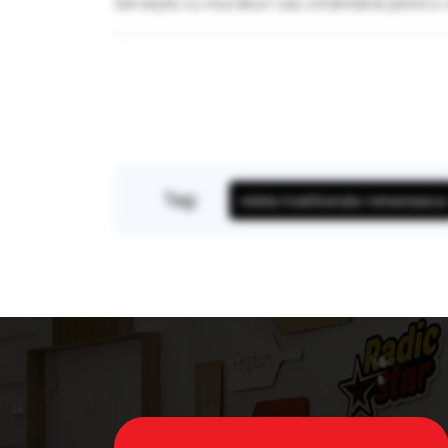
Servește cu murături sau smântână pentru 
Tag:
reteta traditionala romaneasca