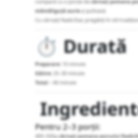
compară cu o porție de
cârnați pomana po
mămăliguță aurie
și pufoasă.
Cu cârnații RadicStar, pregătiți în stil tradiți
⏱️ Durată
Preparare:
10 minute
Gătire:
25–30 minute
Total:
~40 minute
Ingredien
Pentru 2–3 porții:
400–500g
cârnați pomana porcului RadicS