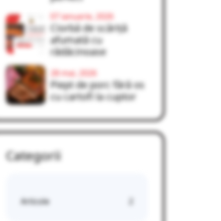
07 ianuarie, 2026
Ciorbă de scăriță
afumată cu
rădăcinoase
28 mai, 2026
Piept de porc fără os
cu cartofi la cuptor
Categorii
Articole
2