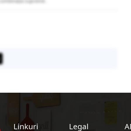
combinația supremă .
Linkuri
Legal
A