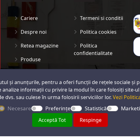
Cariere
Termeni si conditii
Despre noi
Politica cookies
Retea magazine
Politica
confidentialitate
Produse
Articole
ul și anunțurile, pentru a oferi funcții de rețele sociale și 
Contact
e analize informații cu privire la modul în care folosiți site-
de dvs. sau culese în urma folosirii serviciilor lor.
Vezi Politic
Necesare
Preferințe
Statistică
Market
Acceptă Tot
Respinge