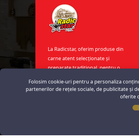
La Radicstar, oferim produse din
carne atent selecționate și
preparate tradițional, pentru o
alimentație sănătoasă și
Folosim cookie-uri pentru a personaliza conținut
gustoasă. Alege calitatea și
partenerilor de rețele sociale, de publicitate și d
tradiția!
oferite 