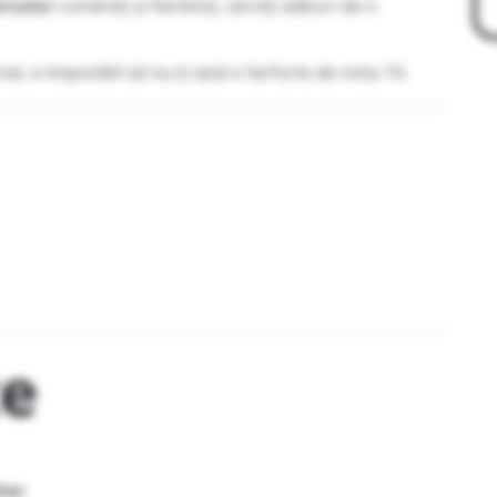
rcului
rumeniți și fierbinți, serviți alături de o
onal, e imposibil să nu-ți iasă o farfurie de nota 10.
te
tar