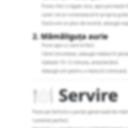
Pune-i într-o tigaie rece, apoi pornește 
Lasă-i să se rumenească în propria grăs
Dacă vrei un plus de aromă, adaugă ceap
2. Mămăliguța aurie
Pune apa cu sare la fiert.
Când clocotește, adaugă mălaiul în ploai
Gătește 10–12 minute, amestecând.
Adaugă unt pentru o textură cremoasă.
🍽️ Servire
Pune pe farfurie o porție generoasă de măm
rumeniți perfect.