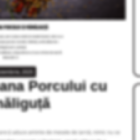
oiembrie, 2025
ana Porcului cu
ăliguță
care-ți aduce aminte de mesele de iarnă, nimic nu se