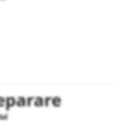
eparare
lui