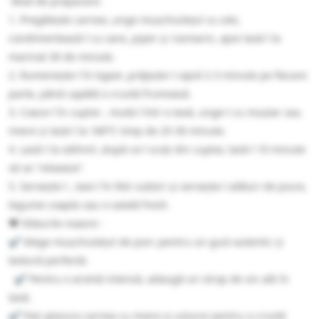
Mod de preparare:
1. Pregătește carnea ,unge mușchiulețul cu ulei,
condimentează-l cu sare, piper și rozmarin, apoi lasă-l la
marinat 30 de minute.
2. Rumenește-l în tigaie ,prăjește-l rapid 2-3 minute pe fiecare
parte, până capătă o crustă frumoasă.
3. Coace-l în cuptor , mută-l într-o tavă, unge-l cu muștar sau
miere și lasă-l la 180°C timp de 25-30 minute.
4. Lasă-l la odihnit ,după ce-l scoți din cuptor, lasă-l 10 minute
să se “relaxeze”.
5. Servește-l , taie-l în felii subțiri și servește-l alături de piure,
legume coapte sau o salată fresh.
❤️ Sfaturile noasre :
✔️ Alege mușchiulețul de porc pentru un gust autentic și
textură perfectă.
✔️ Pentru o aromă intensă, adaugă un strop de vin alb în
tavă.
✔️ Poți glazura carnea cu miere și usturoi pentru o crustă