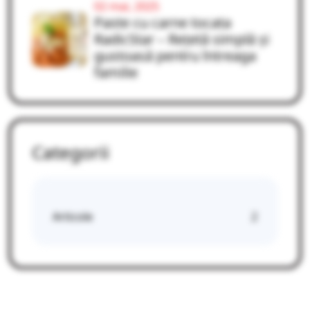
02 mai, 2025
Paste cu carne tocata
RadicStar – Rețetă simplă și
gustoasă pentru întreaga
familie
Categorii
Articole
2