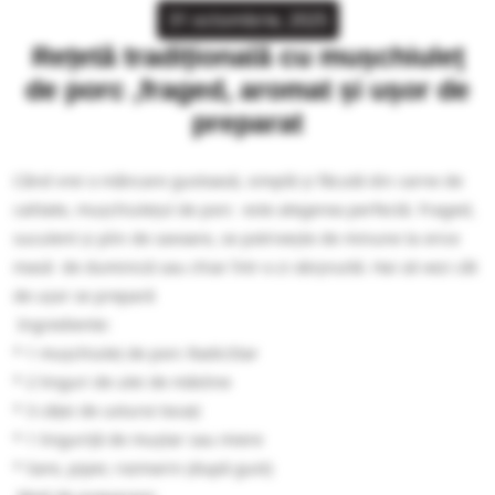
31 octombrie, 2025
Rețetă tradițională cu mușchiuleț
de porc ,fraged, aromat și ușor de
preparat
Când vrei o mâncare gustoasă, simplă și făcută din carne de
calitate, mușchiulețul de porc este alegerea perfectă. Fraged,
suculent și plin de savoare, se potrivește de minune la orice
masă de duminică sau chiar într-o zi obișnuită. Hai să vezi cât
de ușor se prepară
Ingrediente:
* 1 mușchiuleț de porc RadicStar
* 2 linguri de ulei de măsline
* 3 căței de usturoi tocați
* 1 linguriță de muștar sau miere
* Sare, piper, rozmarin (după gust)