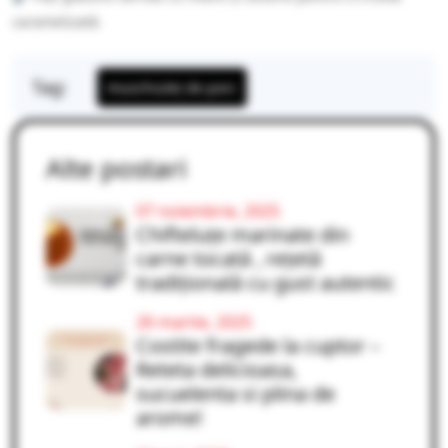
caramelizată.
Tag:
muschiuleț de porc
Alte postari
07 noiembrie, 2025
Chifteluțe marinate din
carne tocată , rețetă
tradițională cu gust autentic
26 martie, 2025
Costite fragede la cuptor –
Reteta delicioasa,
sucuelenta si plina de
arome!