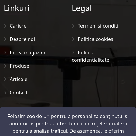
Linkuri
Legal
Cariere
Termeni si conditii
Despre noi
Politica cookies
Retea magazine
Politica
confidentialitate
Produse
Articole
Contact
ANPC
Folosim cookie-uri pentru a personaliza conținutul și
anunțurile, pentru a oferi funcții de rețele sociale și
pentru a analiza traficul. De asemenea, le oferim